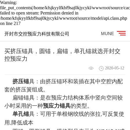
Warning:
file_put_contents(/home/kfsjkyylfkbf9saj0kjycykl/wwwroot/source/cac
failed to open stream: Permission denied in
/home/kfsjkyylfkbf9saj0kjycykl/wwwroot/source/model/api.class.php
on line 217
MUNE
开封市交控预应力科技有限公司
买挤压锚具，圆锚，扁锚，单孔锚就选开封交
控预应力
2020-05-12
挤压锚
具
：
由挤压锚环和装插在其中空腔内配
套的挤压簧组成
。
扁锚锚具
：
是在预应力结构体系中竖向空间较
小时
采用的一种
预应力锚具
的类型。
单孔锚
具：
可用于单根钢绞线的张拉
可反复使
,
用
降低成本
,