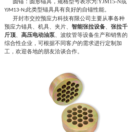
圆锚：圆形锚具，规格型号表示为
:YJM15-N
或
此类型锚具具有良好的自锚性能。
YJM13-N;
开封市交控预应力科技有限公司主要从事各种
预应力锚具、机具、夹片、
智能张拉设备
、
张拉千
斤顶
、
高压电动油泵
、波纹管等设备生产和销售的
综合性企业，可根据不同客户的需求进行定制加
工，欢迎各地的朋友洽谈合作。