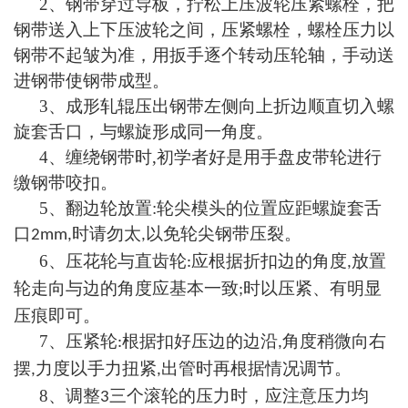
2
、钢带穿过导板，拧松上压波轮压紧螺栓，把
钢带送入上下压波轮之间，压紧螺栓，螺栓压力以
钢带不起皱为准，用扳手逐个转动压轮轴，手动送
进钢带使钢带成型。
3
、成形轧辊压出钢带左侧向上折边顺直切入螺
旋套舌口，与螺旋形成同一角度。
4
、缠绕钢带时
,
初学者好是用手盘皮带轮进行
缴钢带咬扣。
5
、翻边轮放置
:
轮尖模头的位置应距螺旋套舌
口
时请勿太
以免轮尖钢带压裂。
2mm,
,
6
、压花轮与直齿轮
应根据折扣边的角度
放置
:
,
轮走向与边的角度应基本一致
时以压紧、有明显
;
压痕即可。
7
、压紧轮
根据扣好压边的边沿
角度稍微向右
:
,
摆
力度以手力扭紧
出管时再根据情况调节。
,
,
8
、调整
三个滚轮的压力时，应注意压力均
3