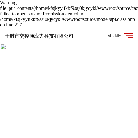
Warning:
file_put_contents(/home/kfsjkyylfkbf9saj0kjycykl/wwwroot/source/cac
failed to open stream: Permission denied in
/home/kfsjkyylfkbf9saj0kjycykl/wwwroot/source/model/api.class.php
on line 217
MUNE
开封市交控预应力科技有限公司