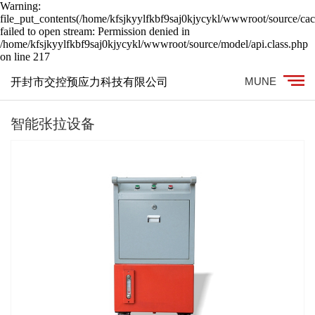
Warning:
file_put_contents(/home/kfsjkyylfkbf9saj0kjycykl/wwwroot/source/cac
failed to open stream: Permission denied in
/home/kfsjkyylfkbf9saj0kjycykl/wwwroot/source/model/api.class.php
on line 217
MUNE
开封市交控预应力科技有限公司
智能张拉设备