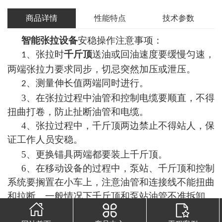
商品详情
性能特点
技术参数
智能张拉设备
安稳操作注意事项
：
、张拉时
千斤顶
送油或回油速度要缓慢匀速，
1
两端张拉力要求同步，切忌突然加压或泄压。
、测量伸长值两端同时进行。
2
3
、
在张拉过程中油管和控制电缆要顺直，不得
扭曲打卷，防止扯断油管和电缆。
4
、张拉过程中，千斤顶两边禁止不得站人，保
证工作人员安稳。
5
、更换锚具两端都要装上千斤顶。
6
、
在移动设备的过程中，泵站、千斤顶和控制
系统要搁置在小车上，注意油管和连接线不能扭曲
和拉断。一般情况下千斤顶和泵站油管不准拆卸。
7
、张拉时，夹具应有足够的夹紧能力，防止锚