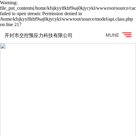
Warning:
file_put_contents(/home/kfsjkyylfkbf9saj0kjycykl/wwwroot/source/cac
failed to open stream: Permission denied in
/home/kfsjkyylfkbf9saj0kjycykl/wwwroot/source/model/api.class.php
on line 217
MUNE
开封市交控预应力科技有限公司