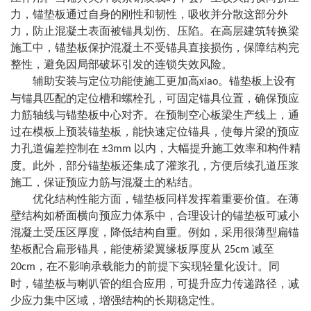
力，锚垫板通过自身的刚性和韧性，吸收并分散这部分外
力，防止混凝土表面被锚具划伤、压陷。在高层建筑转换梁
施工中，锚垫板保护混凝土不受锚具直接损伤，保障结构完
整性，避免因局部破坏引发的连锁失效风险。
辅助安装与定位功能使施工更加高
。锚垫板上设有
xiao
与锚具匹配的定位槽和螺栓孔，可固定锚具位置，确保预应
力筋轴线与锚垫板中心对齐。在预制空心板梁生产线上，通
过在模板上预装锚垫板，能快速定位锚具，使每片梁的预应
力孔道偏差控制在
以内，大幅提升施工效率和构件精
±3mm
度。此外，部分锚垫板还集成了灌浆孔，方便后续孔道压浆
施工，保证预应力筋与混凝土的粘结。
优化结构性能方面，锚垫板同样发挥着重要价值。在薄
壁结构如桥面横向预应力体系中，合理设计的锚垫板可减小
混凝土受压区厚度，降低结构自重。例如，采用
很
薄型扁锚
垫板配合扁形锚具，能使桥梁翼缘板厚度从
减至
25cm
，在不影响承载能力的前提下实现轻量化设计。同
20cm
时，锚垫板与喇叭管的组合应用，可
提升
应力传递路径，减
少应力集中区域，增强结构的长期稳定性。