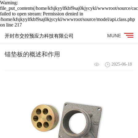
Warning:
file_put_contents(/home/kfsjkyylfkbf9saj0kjycykl/wwwroot/source/cac
failed to open stream: Permission denied in
/home/kfsjkyylfkbf9saj0kjycykl/wwwroot/source/model/api.class.php
on line 217
MUNE
开封市交控预应力科技有限公司
锚垫板的概述和作用
2025-06-18