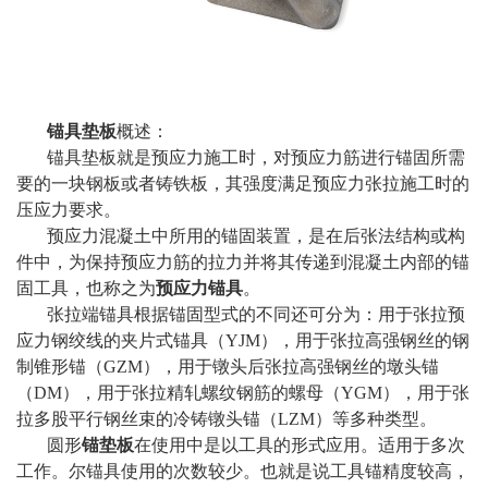
锚具垫板
概述：
锚具垫板就是预应力施工时，对预应力筋进行锚固所需
要的一块钢板或者铸铁板，其强度满足预应力张拉施工时的
压应力要求。
预应力混凝土中所用的锚固装置，是在后张法结构或构
件中，为保持预应力筋的拉力并将其传递到混凝土内部的锚
固工具，也称之为
预应力锚具
。
张拉端锚具根据锚固型式的不同还可分为：用于张拉预
应力钢绞线的夹片式锚具（
YJM
），用于张拉高强钢丝的钢
制锥形锚（
GZM
），用于镦头后张拉高强钢丝的墩头锚
（
DM
），用于张拉精轧螺纹钢筋的螺母（
YGM
），用于张
拉多股平行钢丝束的冷铸镦头锚（
LZM
）等多种类型。
圆形
锚垫板
在使用中是以工具的形式应用。适用于多次
工作。尔锚具使用的次数较少。也就是说工具锚精度较高，