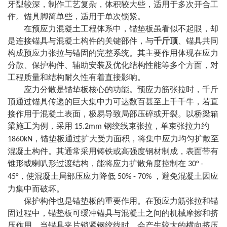
牙型较深，制作工艺复杂，体积较大些，适用于多次开合工
作。锚具脚简单些，适用于单次锁紧。
在预应力混凝土工程体系中，锚垫板虽看似不起眼，却
是连接锚具与混凝土构件的关键部件，与
千斤顶
、锚具共同
构成预应力张拉与锚固的完整系统。其主要作用体现在应力
分散、保护构件、辅助安装及优化结构性能等多个方面，对
工程质量和结构耐久性有着直接影响。
应力分散是锚垫板核心的功能。预应力筋张拉时，千斤
顶通过锚具传递的巨大集中力可达数百甚至上千千牛，若直
接作用于混凝土表面，极易导致局部压碎或开裂。以桥梁箱
梁施工为例，采用
钢绞线束张拉，单束张拉力约
15.2mm
，锚垫板通过扩大受力面积，将集中应力均匀扩散至
1860kN
混凝土构件。其通常采用铸铁或高强度钢材制成，表面带有
锥形或喇叭形过渡结构，能将应力扩散角度控制在
30° -
，使混凝土局部压应力降低
，避免混凝土因应
45°
50% - 70%
力集中而破坏。
保护构件也是锚垫板的重要作用。在预应力筋张拉和锚
固过程中，锚垫板可缓冲锚具与混凝土之间的机械摩擦和挤
压作用。当锚具夹片锁紧钢绞线时，会产生较大的横向挤压