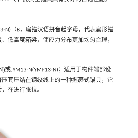
（
，扁锚汉语拼音起字母，代表扁形锚
3-N)
B
板、低高度箱梁，使应力分布更加均匀合理，
N)
或
；适用于
构件
端部设
JYM13-N(YMP13-N)
挤压套压结在钢绞线上的一种握裹式锚具，它
后，在进行张拉。