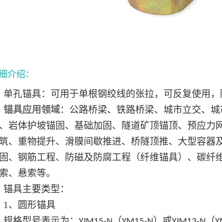
细介绍：
单孔
锚具
：
可
用于单根钢绞线的张拉，可反复使用，
锚具应用领域
：公路桥梁、铁路桥梁、城市立交、城
、岩体护坡锚固、基础加固、隧道矿顶锚顶、预应力
筑、重物提升、滑膜间歇推进、桥隧顶推、大型容器
固、钢筋工程、防磁及防腐工程（纤维锚具）、碳纤
索、悬索等。
锚具主要类型：
1
、圆形锚具
规格型号表示为：
（
）或
（
YJM15-N
YM15-N
YJM13-N
Y