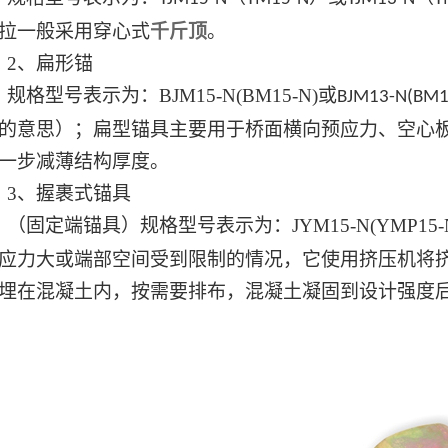
拉一般采用穿心式
千斤顶
。
2
、扁形锚
规格型号表示为：
BJM15-N(BM15-N)
或
BJM13-N(BM1
的意思）；扁型锚具主要用于桥面横向预
应力
、空心
一步减薄结构厚度。
3
、握裹式锚具
（固定端锚具）规格型号表示为：
JYM15-N(YMP15-
应力大或端部空间受到限制的情况，它使用挤压机将
埋在混凝土内，按需要排布，混凝土凝固到设计强度