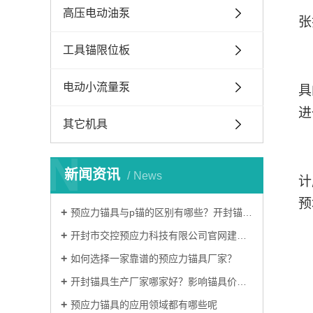
高压电动油泵
张
工具锚限位板
电动小流量泵
具
进
其它机具
N
新闻资讯
News
计
预
预应力锚具与p锚的区别有哪些？开封锚具厂家哪家好？
开封市交控预应力科技有限公司官网建设完成！
如何选择一家靠谱的预应力锚具厂家？
开封锚具生产厂家哪家好？影响锚具价格的因素有哪些？
预应力锚具的应用领域都有哪些呢