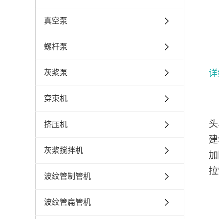
真空泵
螺杆泵
灰浆泵
详
穿束机
头
挤压机
建
灰浆搅拌机
加
拉
波纹管制管机
波纹管扁管机