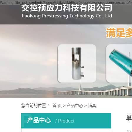
Warning: file_put_contents(/home/kfsjkyylfkbf9saj0kjycykl/wwwroot/source/cache/l
您当前的位置 ：
首 页
>
产品中心
>
锚具
P
单
产品中心
Product