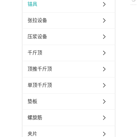
锚具
张拉设备
压浆设备
千斤顶
顶推千斤顶
单顶千斤顶
垫板
螺旋筋
夹片