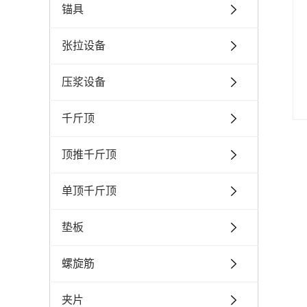
锚具
张拉设备
压浆设备
千斤顶
顶推千斤顶
单顶千斤顶
垫板
螺旋筋
夹片