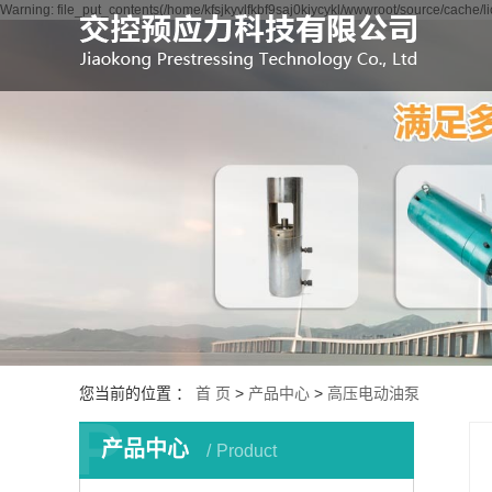
Warning: file_put_contents(/home/kfsjkyylfkbf9saj0kjycykl/wwwroot/source/cache/l
您当前的位置 ：
首 页
>
产品中心
>
高压电动油泵
P
产品中心
Product