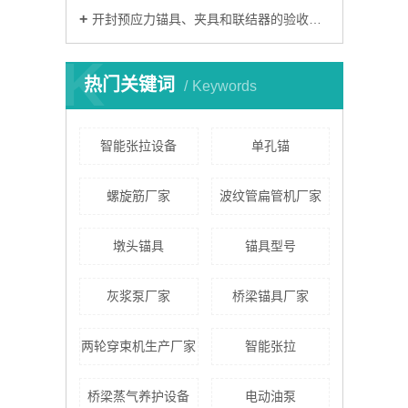
开封预应力锚具、夹具和联结器的验收方法
K
热门关键词
Keywords
智能张拉设备
单孔锚
螺旋筋厂家
波纹管扁管机厂家
墩头锚具
锚具型号
灰浆泵厂家
桥梁锚具厂家
两轮穿束机生产厂家
智能张拉
桥梁蒸气养护设备
电动油泵