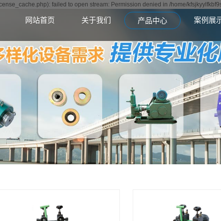
icense_cache.php): failed to open stream: Permission denied in /home/kfsjkyylfkbf
网站首页
关于我们
案例展
产品中心