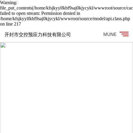
Warning:
file_put_contents(/home/kfsjkyylfkbf9saj0kjycykl/wwwroot/source/cac
failed to open stream: Permission denied in
/home/kfsjkyylfkbf9saj0kjycykl/wwwroot/source/model/api.class.php
on line 217
MUNE
开封市交控预应力科技有限公司