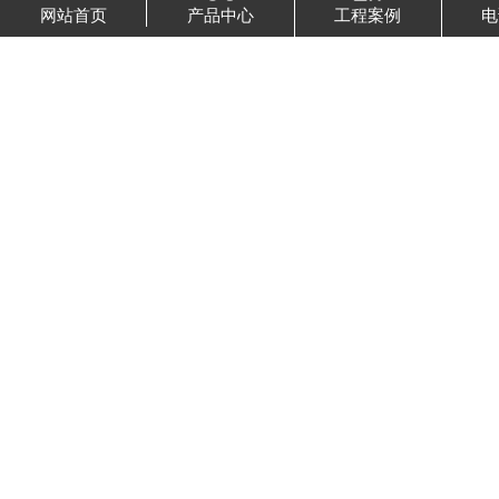
网站首页
产品中心
工程案例
电
智能张拉设备
智能张拉设备
智能张拉机
智能压浆设备
智能压浆机
60T千斤顶