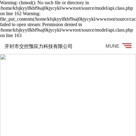
Warning: chmod(): No such file or directory in
/home/kfsjkyylfkbf9saj0kjycykl/wwwroot/source/model/api.class.php
on line 162 Warning:
file_put_contents(/home/kfsjkyylfkbf9saj0kjycykl/wwwroot/source/cach
failed to open stream: Permission denied in
/home/kfsjkyylfkbf9saj0kjycykl/wwwroot/source/model/api.class.php
on line 163
MUNE
开封市交控预应力科技有限公司