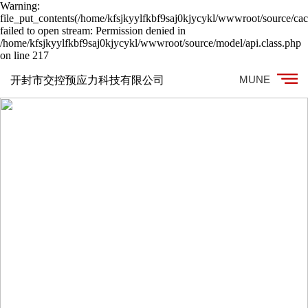
Warning:
file_put_contents(/home/kfsjkyylfkbf9saj0kjycykl/wwwroot/source/cac
failed to open stream: Permission denied in
/home/kfsjkyylfkbf9saj0kjycykl/wwwroot/source/model/api.class.php
on line 217
MUNE
开封市交控预应力科技有限公司