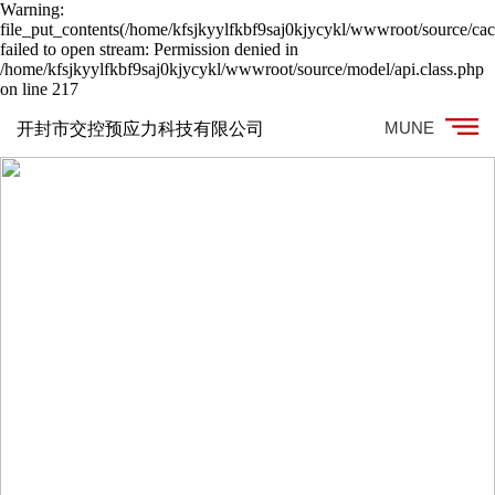
Warning:
file_put_contents(/home/kfsjkyylfkbf9saj0kjycykl/wwwroot/source/cac
failed to open stream: Permission denied in
/home/kfsjkyylfkbf9saj0kjycykl/wwwroot/source/model/api.class.php
on line 217
MUNE
开封市交控预应力科技有限公司