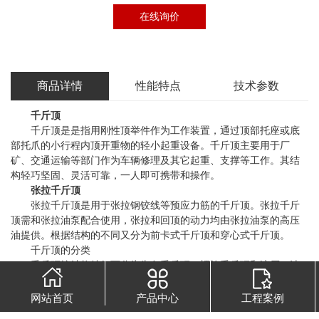
在线询价
商品详情
性能特点
技术参数
千斤顶
千斤顶是是指用刚性顶举件作为工作装置，通过顶部托座或底
部托爪的小行程内顶开重物的轻小起重设备。千斤顶主要用于厂
矿、交通运输等部门作为车辆修理及其它起重、支撑等工作。其结
构轻巧坚固、灵活可靠，一人即可携带和操作。
张拉千斤顶
张拉千斤顶是用于张拉钢铰线等预应力筋的千斤顶。张拉千斤
顶需和张拉油泵配合使用，张拉和回顶的动力均由张拉油泵的高压
油提供。根据结构的不同又分为前卡式千斤顶和穿心式千斤顶。
千斤顶的分类
千斤顶按结构特征可分为齿条千斤顶、螺旋千斤顶和液压（油
压）千斤顶三种。按其他方式可分为分离式千斤顶、卧式千斤顶、
爪式千斤顶、同步千斤顶、油压千斤顶、电动千斤项等。其中常用
网站首页
产品中心
工程案例
的千斤顶有螺旋千斤顶、液压千斤项、电动千斤项等。