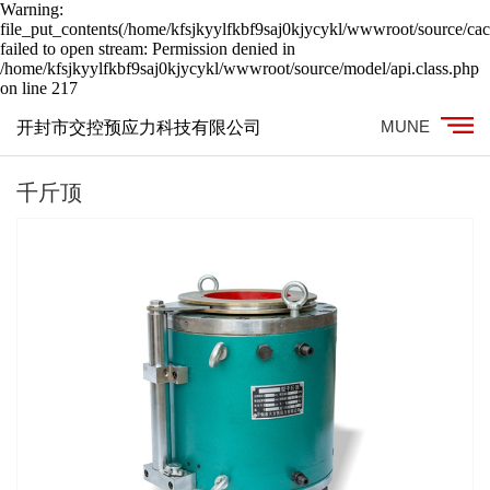
Warning:
file_put_contents(/home/kfsjkyylfkbf9saj0kjycykl/wwwroot/source/cac
failed to open stream: Permission denied in
/home/kfsjkyylfkbf9saj0kjycykl/wwwroot/source/model/api.class.php
on line 217
MUNE
开封市交控预应力科技有限公司
千斤顶